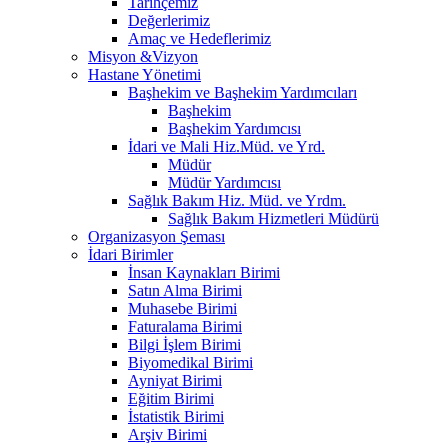
Tarihçemiz
Değerlerimiz
Amaç ve Hedeflerimiz
Misyon &Vizyon
Hastane Yönetimi
Başhekim ve Başhekim Yardımcıları
Başhekim
Başhekim Yardımcısı
İdari ve Mali Hiz.Müd. ve Yrd.
Müdür
Müdür Yardımcısı
Sağlık Bakım Hiz. Müd. ve Yrdm.
Sağlık Bakım Hizmetleri Müdürü
Organizasyon Şeması
İdari Birimler
İnsan Kaynakları Birimi
Satın Alma Birimi
Muhasebe Birimi
Faturalama Birimi
Bilgi İşlem Birimi
Biyomedikal Birimi
Ayniyat Birimi
Eğitim Birimi
İstatistik Birimi
Arşiv Birimi