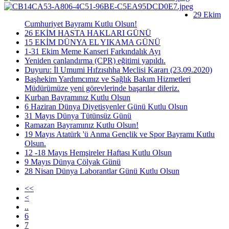
29 Ekim
Cumhuriyet Bayramı Kutlu Olsun!
26 EKİM HASTA HAKLARI GÜNÜ
15 EKİM DÜNYA EL YIKAMA GÜNÜ
1-31 Ekim Meme Kanseri Farkındalık Ayı
Yeniden canlandırma (CPR) eğitimi yapıldı.
Duyuru: İl Umumi Hıfzısıhha Meclisi Kararı (23.09.2020)
Başhekim Yardımcımız ve Sağlık Bakım Hizmetleri
Müdürümüze yeni görevlerinde başarılar dileriz.
Kurban Bayramınız Kutlu Olsun
6 Haziran Dünya Diyetisyenler Günü Kutlu Olsun
31 Mayıs Dünya Tütünsüz Günü
Ramazan Bayramınız Kutlu Olsun!
19 Mayıs Atatürk 'ü Anma Gençlik ve Spor Bayramı Kutlu
Olsun.
12 -18 Mayıs Hemşireler Haftası Kutlu Olsun
9 Mayıs Dünya Çölyak Günü
28 Nisan Dünya Laborantlar Günü Kutlu Olsun
<<
<
..
6
7