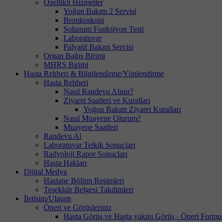
Özellikli Hizmetler
Yoğun Bakım 2 Servisi
Bronkoskopi
Solunum Fonksiyon Testi
Laboratuvar
Palyatif Bakım Servisi
Organ Bağış Birimi
MHRS Birimi
Hasta Rehberi & Bilgilendirme/Yönlendirme
Hasta Rehberi
Nasıl Randevu Alınır?
Ziyaret Saatleri ve Kuralları
Yoğun Bakım Ziyaret Kuralları
Nasıl Muayene Olurum?
Muayene Saatleri
Randevu Al
Laboratuvar Tetkik Sonuçları
Radyoloji Rapor Sonuçları
Hasta Hakları
Dijital Medya
Hastane Bölüm Resimleri
Teşekkür Belgesi Takdimleri
İletişim/Ulaşım
Öneri ve Görüşleriniz
Hasta Görüş ve Hasta yakını Görüş - Öneri Formu