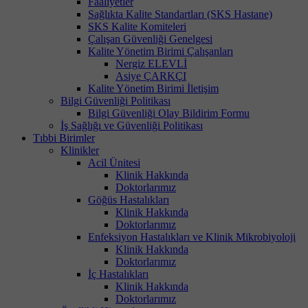
Faaliyetler
Sağlıkta Kalite Standartları (SKS Hastane)
SKS Kalite Komiteleri
Çalışan Güvenliği Genelgesi
Kalite Yönetim Birimi Çalışanları
Nergiz ELEVLİ
Asiye ÇARKÇI
Kalite Yönetim Birimi İletişim
Bilgi Güvenliği Politikası
Bilgi Güvenliği Olay Bildirim Formu
İş Sağlığı ve Güvenliği Politikası
Tıbbi Birimler
Klinikler
Acil Ünitesi
Klinik Hakkında
Doktorlarımız
Göğüs Hastalıkları
Klinik Hakkında
Doktorlarımız
Enfeksiyon Hastalıkları ve Klinik Mikrobiyoloji
Klinik Hakkında
Doktorlarımız
İç Hastalıkları
Klinik Hakkında
Doktorlarımız