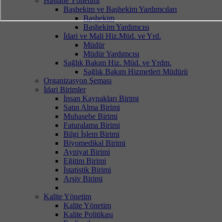
Hastane Yönetimi
Başhekim ve Başhekim Yardımcıları
Başhekim
Başhekim Yardımcısı
İdari ve Mali Hiz.Müd. ve Yrd.
Müdür
Müdür Yardımcısı
Sağlık Bakım Hiz. Müd. ve Yrdm.
Sağlık Bakım Hizmetleri Müdürü
Organizasyon Şeması
İdari Birimler
İnsan Kaynakları Birimi
Satın Alma Birimi
Muhasebe Birimi
Faturalama Birimi
Bilgi İşlem Birimi
Biyomedikal Birimi
Ayniyat Birimi
Eğitim Birimi
İstatistik Birimi
Arşiv Birimi
Kalite Yönetim
Kalite Yönetim
Kalite Politikası