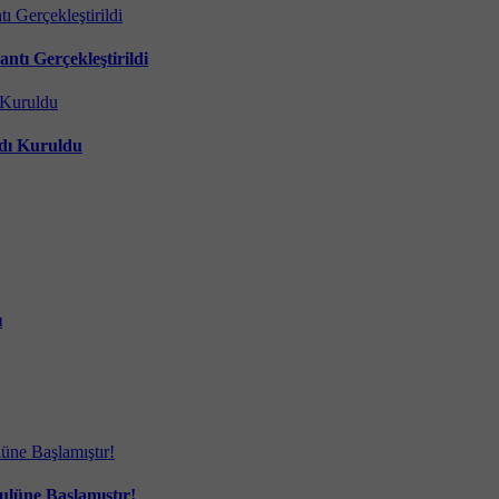
tı Gerçekleştirildi
ndı Kuruldu
ı
lüne Başlamıştır!