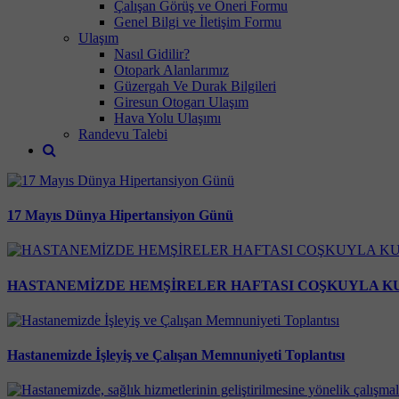
Çalışan Görüş ve Öneri Formu
Genel Bilgi ve İletişim Formu
Ulaşım
Nasıl Gidilir?
Otopark Alanlarımız
Güzergah Ve Durak Bilgileri
Giresun Otogarı Ulaşım
Hava Yolu Ulaşımı
Randevu Talebi
17 Mayıs Dünya Hipertansiyon Günü
HASTANEMİZDE HEMŞİRELER HAFTASI COŞKUYLA K
Hastanemizde İşleyiş ve Çalışan Memnuniyeti Toplantısı