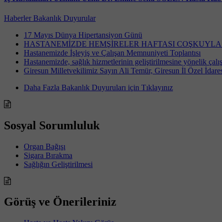
Haberler
Bakanlık Duyurular
17 Mayıs Dünya Hipertansiyon Günü
HASTANEMİZDE HEMŞİRELER HAFTASI COŞKUYLA
Hastanemizde İşleyiş ve Çalışan Memnuniyeti Toplantısı
Hastanemizde, sağlık hizmetlerinin geliştirilmesine yönelik çalı
Giresun Milletvekilimiz Sayın Ali Temür, Giresun İl Özel İdares
Daha Fazla Bakanlık Duyuruları için Tıklayınız
Sosyal Sorumluluk
Organ Bağışı
Sigara Bırakma
Sağlığın Geliştirilmesi
Görüş ve Önerileriniz