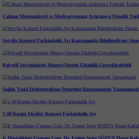
Çalışan Memnuniyeti ve Motivasyonunu Artırmaya Yönelik Toplan
Serviks Kanseri Farkındalık Ayı Kapsamında Bilgilendirme Sta
Palyatif Servisimizde Manevi Destek Etkinliği Gerçekleştirildi
Sağlık Tesisi Değerlendirme Denetimi Hastanemizde Tamamland
1-30 Kasım Akciğer Kanseri Farkındalık Ayı
İç Hastalıkları Uzmanı Uzm. Dr. Emine Sena SÖZEN Hasta Kabu