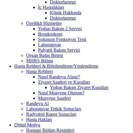
Doktorlarımız
İç Hastalıkları
Klinik Hakkında
Doktorlarımız
Özellikli Hizmetler
Yoğun Bakım 2 Servisi
Bronkoskopi
Solunum Fonksiyon Testi
Laboratuvar
Palyatif Bakım Servisi
Organ Bağış Birimi
MHRS Birimi
Hasta Rehberi & Bilgilendirme/Yönlendirme
Hasta Rehberi
Nasıl Randevu Alınır?
Ziyaret Saatleri ve Kuralları
Yoğun Bakım Ziyaret Kuralları
Nasıl Muayene Olurum?
Muayene Saatleri
Randevu Al
Laboratuvar Tetkik Sonuçları
Radyoloji Rapor Sonuçları
Hasta Hakları
Dijital Medya
Hastane Bölüm Resimleri