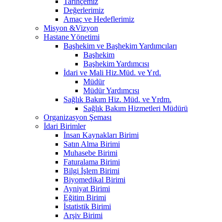
Tarihçemiz
Değerlerimiz
Amaç ve Hedeflerimiz
Misyon &Vizyon
Hastane Yönetimi
Başhekim ve Başhekim Yardımcıları
Başhekim
Başhekim Yardımcısı
İdari ve Mali Hiz.Müd. ve Yrd.
Müdür
Müdür Yardımcısı
Sağlık Bakım Hiz. Müd. ve Yrdm.
Sağlık Bakım Hizmetleri Müdürü
Organizasyon Şeması
İdari Birimler
İnsan Kaynakları Birimi
Satın Alma Birimi
Muhasebe Birimi
Faturalama Birimi
Bilgi İşlem Birimi
Biyomedikal Birimi
Ayniyat Birimi
Eğitim Birimi
İstatistik Birimi
Arşiv Birimi