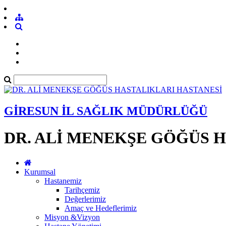
GİRESUN İL SAĞLIK MÜDÜRLÜĞÜ
DR. ALİ MENEKŞE GÖĞÜS 
Kurumsal
Hastanemiz
Tarihçemiz
Değerlerimiz
Amaç ve Hedeflerimiz
Misyon &Vizyon