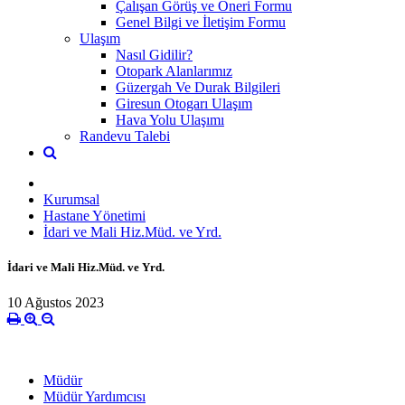
Çalışan Görüş ve Öneri Formu
Genel Bilgi ve İletişim Formu
Ulaşım
Nasıl Gidilir?
Otopark Alanlarımız
Güzergah Ve Durak Bilgileri
Giresun Otogarı Ulaşım
Hava Yolu Ulaşımı
Randevu Talebi
Kurumsal
Hastane Yönetimi
İdari ve Mali Hiz.Müd. ve Yrd.
İdari ve Mali Hiz.Müd. ve Yrd.
10 Ağustos 2023
Müdür
Müdür Yardımcısı