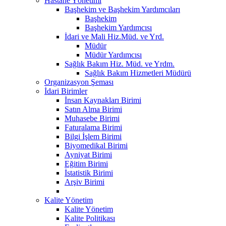
Hastane Yönetimi
Başhekim ve Başhekim Yardımcıları
Başhekim
Başhekim Yardımcısı
İdari ve Mali Hiz.Müd. ve Yrd.
Müdür
Müdür Yardımcısı
Sağlık Bakım Hiz. Müd. ve Yrdm.
Sağlık Bakım Hizmetleri Müdürü
Organizasyon Şeması
İdari Birimler
İnsan Kaynakları Birimi
Satın Alma Birimi
Muhasebe Birimi
Faturalama Birimi
Bilgi İşlem Birimi
Biyomedikal Birimi
Ayniyat Birimi
Eğitim Birimi
İstatistik Birimi
Arşiv Birimi
Kalite Yönetim
Kalite Yönetim
Kalite Politikası