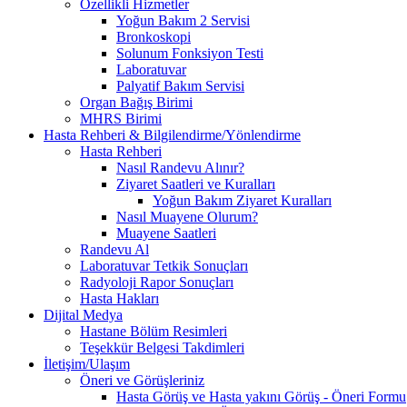
Özellikli Hizmetler
Yoğun Bakım 2 Servisi
Bronkoskopi
Solunum Fonksiyon Testi
Laboratuvar
Palyatif Bakım Servisi
Organ Bağış Birimi
MHRS Birimi
Hasta Rehberi & Bilgilendirme/Yönlendirme
Hasta Rehberi
Nasıl Randevu Alınır?
Ziyaret Saatleri ve Kuralları
Yoğun Bakım Ziyaret Kuralları
Nasıl Muayene Olurum?
Muayene Saatleri
Randevu Al
Laboratuvar Tetkik Sonuçları
Radyoloji Rapor Sonuçları
Hasta Hakları
Dijital Medya
Hastane Bölüm Resimleri
Teşekkür Belgesi Takdimleri
İletişim/Ulaşım
Öneri ve Görüşleriniz
Hasta Görüş ve Hasta yakını Görüş - Öneri Formu