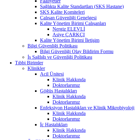
Faaliyetler
Sağlıkta Kalite Standartları (SKS Hastane)
SKS Kalite Komiteleri
Çalışan Güvenliği Genelgesi
Kalite Yönetim Birimi Çalışanları
Nergiz ELEVLİ
Asiye ÇARKÇI
Kalite Yönetim Birimi İletişim
Bilgi Güvenliği Politikası
Bilgi Güvenliği Olay Bildirim Formu
İş Sağlığı ve Güvenliği Politikası
Tıbbi Birimler
Klinikler
Acil Ünitesi
Klinik Hakkında
Doktorlarımız
Göğüs Hastalıkları
Klinik Hakkında
Doktorlarımız
Enfeksiyon Hastalıkları ve Klinik Mikrobiyoloji
Klinik Hakkında
Doktorlarımız
İç Hastalıkları
Klinik Hakkında
Doktorlarımız