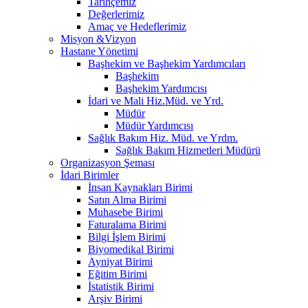
Tarihçemiz
Değerlerimiz
Amaç ve Hedeflerimiz
Misyon &Vizyon
Hastane Yönetimi
Başhekim ve Başhekim Yardımcıları
Başhekim
Başhekim Yardımcısı
İdari ve Mali Hiz.Müd. ve Yrd.
Müdür
Müdür Yardımcısı
Sağlık Bakım Hiz. Müd. ve Yrdm.
Sağlık Bakım Hizmetleri Müdürü
Organizasyon Şeması
İdari Birimler
İnsan Kaynakları Birimi
Satın Alma Birimi
Muhasebe Birimi
Faturalama Birimi
Bilgi İşlem Birimi
Biyomedikal Birimi
Ayniyat Birimi
Eğitim Birimi
İstatistik Birimi
Arşiv Birimi