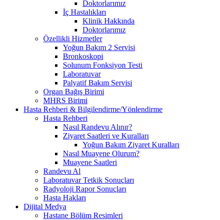
Doktorlarımız
İç Hastalıkları
Klinik Hakkında
Doktorlarımız
Özellikli Hizmetler
Yoğun Bakım 2 Servisi
Bronkoskopi
Solunum Fonksiyon Testi
Laboratuvar
Palyatif Bakım Servisi
Organ Bağış Birimi
MHRS Birimi
Hasta Rehberi & Bilgilendirme/Yönlendirme
Hasta Rehberi
Nasıl Randevu Alınır?
Ziyaret Saatleri ve Kuralları
Yoğun Bakım Ziyaret Kuralları
Nasıl Muayene Olurum?
Muayene Saatleri
Randevu Al
Laboratuvar Tetkik Sonuçları
Radyoloji Rapor Sonuçları
Hasta Hakları
Dijital Medya
Hastane Bölüm Resimleri