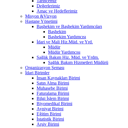
Tarihçemiz
Değerlerimiz
Amaç ve Hedeflerimiz
Misyon &Vizyon
Hastane Yönetimi
Başhekim ve Başhekim Yardımcıları
Başhekim
Başhekim Yardımcısı
İdari ve Mali Hiz.Müd. ve Yrd.
Müdür
Müdür Yardımcısı
Sağlık Bakım Hiz. Müd. ve Yrdm.
Sağlık Bakım Hizmetleri Müdürü
Organizasyon Şeması
İdari Birimler
İnsan Kaynakları Birimi
Satın Alma Birimi
Muhasebe Birimi
Faturalama Birimi
Bilgi İşlem Birimi
Biyomedikal Birimi
Ayniyat Birimi
Eğitim Birimi
İstatistik Birimi
Arşiv Birimi