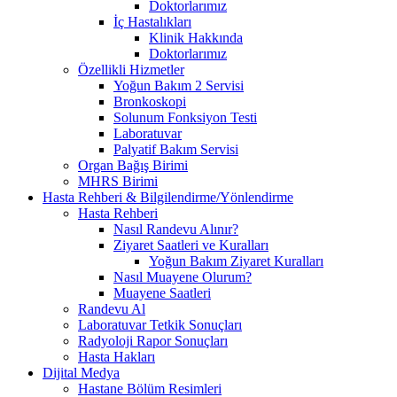
Doktorlarımız
İç Hastalıkları
Klinik Hakkında
Doktorlarımız
Özellikli Hizmetler
Yoğun Bakım 2 Servisi
Bronkoskopi
Solunum Fonksiyon Testi
Laboratuvar
Palyatif Bakım Servisi
Organ Bağış Birimi
MHRS Birimi
Hasta Rehberi & Bilgilendirme/Yönlendirme
Hasta Rehberi
Nasıl Randevu Alınır?
Ziyaret Saatleri ve Kuralları
Yoğun Bakım Ziyaret Kuralları
Nasıl Muayene Olurum?
Muayene Saatleri
Randevu Al
Laboratuvar Tetkik Sonuçları
Radyoloji Rapor Sonuçları
Hasta Hakları
Dijital Medya
Hastane Bölüm Resimleri