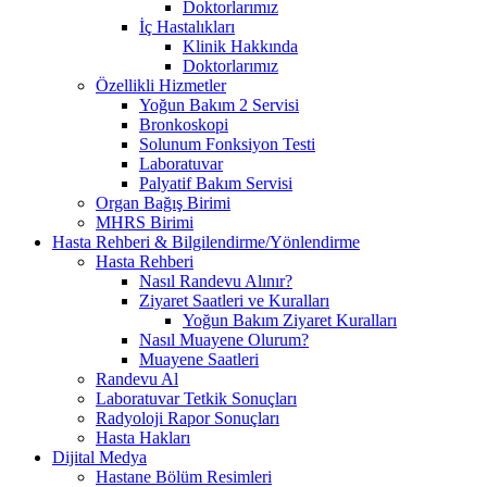
Doktorlarımız
İç Hastalıkları
Klinik Hakkında
Doktorlarımız
Özellikli Hizmetler
Yoğun Bakım 2 Servisi
Bronkoskopi
Solunum Fonksiyon Testi
Laboratuvar
Palyatif Bakım Servisi
Organ Bağış Birimi
MHRS Birimi
Hasta Rehberi & Bilgilendirme/Yönlendirme
Hasta Rehberi
Nasıl Randevu Alınır?
Ziyaret Saatleri ve Kuralları
Yoğun Bakım Ziyaret Kuralları
Nasıl Muayene Olurum?
Muayene Saatleri
Randevu Al
Laboratuvar Tetkik Sonuçları
Radyoloji Rapor Sonuçları
Hasta Hakları
Dijital Medya
Hastane Bölüm Resimleri