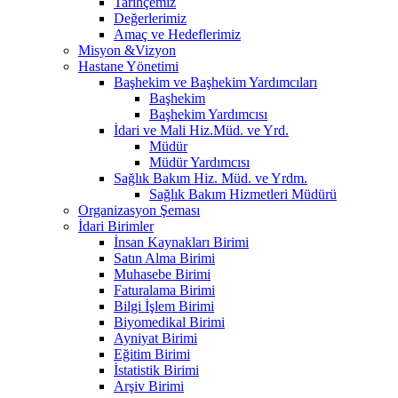
Tarihçemiz
Değerlerimiz
Amaç ve Hedeflerimiz
Misyon &Vizyon
Hastane Yönetimi
Başhekim ve Başhekim Yardımcıları
Başhekim
Başhekim Yardımcısı
İdari ve Mali Hiz.Müd. ve Yrd.
Müdür
Müdür Yardımcısı
Sağlık Bakım Hiz. Müd. ve Yrdm.
Sağlık Bakım Hizmetleri Müdürü
Organizasyon Şeması
İdari Birimler
İnsan Kaynakları Birimi
Satın Alma Birimi
Muhasebe Birimi
Faturalama Birimi
Bilgi İşlem Birimi
Biyomedikal Birimi
Ayniyat Birimi
Eğitim Birimi
İstatistik Birimi
Arşiv Birimi