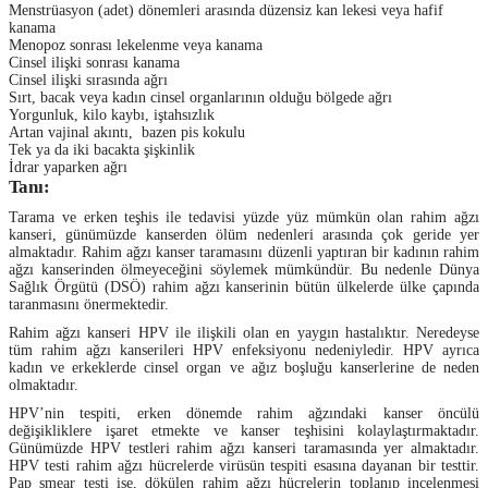
Menstrüasyon (adet) dönemleri arasında düzensiz kan lekesi veya hafif
kanama
Menopoz sonrası lekelenme veya kanama
Cinsel ilişki sonrası kanama
Cinsel ilişki sırasında ağrı
Sırt, bacak veya kadın cinsel organlarının olduğu bölgede ağrı
Yorgunluk, kilo kaybı, iştahsızlık
Artan vajinal akıntı, bazen pis kokulu
Tek ya da iki bacakta şişkinlik
İdrar yaparken ağrı
Tanı:
Tarama ve erken teşhis ile tedavisi yüzde yüz mümkün olan rahim ağzı
kanseri, günümüzde kanserden ölüm nedenleri arasında çok geride yer
almaktadır. Rahim ağzı kanser taramasını düzenli yaptıran bir kadının rahim
ağzı kanserinden ölmeyeceğini söylemek mümkündür. Bu nedenle Dünya
Sağlık Örgütü (DSÖ) rahim ağzı kanserinin bütün ülkelerde ülke çapında
taranmasını önermektedir.
Rahim ağzı kanseri HPV ile ilişkili olan en yaygın hastalıktır. Neredeyse
tüm rahim ağzı kanserileri HPV enfeksiyonu nedeniyledir. HPV ayrıca
kadın ve erkeklerde cinsel organ ve ağız boşluğu kanserlerine de neden
olmaktadır.
HPV’nin tespiti, erken dönemde rahim ağzındaki kanser öncülü
değişikliklere işaret etmekte ve kanser teşhisini kolaylaştırmaktadır.
Günümüzde HPV testleri rahim ağzı kanseri taramasında yer almaktadır.
HPV testi rahim ağzı hücrelerde virüsün tespiti esasına dayanan bir testtir.
Pap smear testi ise, dökülen rahim ağzı hücrelerin toplanıp incelenmesi