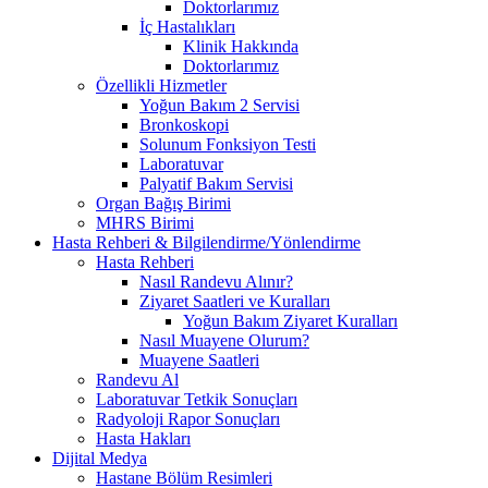
Doktorlarımız
İç Hastalıkları
Klinik Hakkında
Doktorlarımız
Özellikli Hizmetler
Yoğun Bakım 2 Servisi
Bronkoskopi
Solunum Fonksiyon Testi
Laboratuvar
Palyatif Bakım Servisi
Organ Bağış Birimi
MHRS Birimi
Hasta Rehberi & Bilgilendirme/Yönlendirme
Hasta Rehberi
Nasıl Randevu Alınır?
Ziyaret Saatleri ve Kuralları
Yoğun Bakım Ziyaret Kuralları
Nasıl Muayene Olurum?
Muayene Saatleri
Randevu Al
Laboratuvar Tetkik Sonuçları
Radyoloji Rapor Sonuçları
Hasta Hakları
Dijital Medya
Hastane Bölüm Resimleri