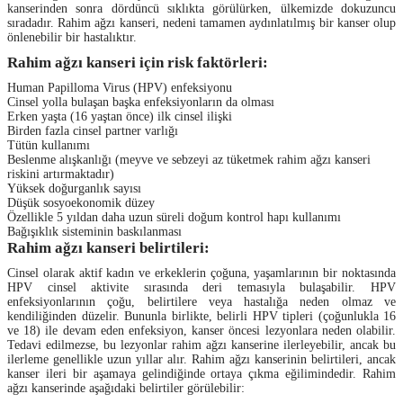
kanserinden sonra dördüncü sıklıkta görülürken, ülkemizde dokuzuncu
sıradadır. Rahim ağzı kanseri, nedeni tamamen aydınlatılmış bir kanser olup
önlenebilir bir hastalıktır.
Rahim ağzı kanseri için risk faktörleri:
Human Papilloma Virus (HPV) enfeksiyonu
Cinsel yolla bulaşan başka enfeksiyonların da olması
Erken yaşta (16 yaştan önce) ilk cinsel ilişki
Birden fazla cinsel partner varlığı
Tütün kullanımı
Beslenme alışkanlığı (meyve ve sebzeyi az tüketmek rahim ağzı kanseri
riskini artırmaktadır)
Yüksek doğurganlık sayısı
Düşük sosyoekonomik düzey
Özellikle 5 yıldan daha uzun süreli doğum kontrol hapı kullanımı
Bağışıklık sisteminin baskılanması
Rahim ağzı kanseri belirtileri:
Cinsel olarak aktif kadın ve erkeklerin çoğuna, yaşamlarının bir noktasında
HPV cinsel aktivite sırasında deri temasıyla bulaşabilir. HPV
enfeksiyonlarının çoğu, belirtilere veya hastalığa neden olmaz ve
kendiliğinden düzelir. Bununla birlikte, belirli HPV tipleri (çoğunlukla 16
ve 18) ile devam eden enfeksiyon, kanser öncesi lezyonlara neden olabilir.
Tedavi edilmezse, bu lezyonlar rahim ağzı kanserine ilerleyebilir, ancak bu
ilerleme genellikle uzun yıllar alır. Rahim ağzı kanserinin belirtileri, ancak
kanser ileri bir aşamaya gelindiğinde ortaya çıkma eğilimindedir. Rahim
ağzı kanserinde aşağıdaki belirtiler görülebilir: