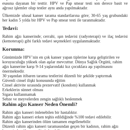
esasına dayanan bir testtir. HPV ve Pap smear testi son derece basit ve
ağrısız işlemler olup testler aynı anda yapılmaktadır.
Ülkemizde ulusal kanser tarama standartlarına göre; 30-65 yaş grubundaki
her kadın 5 yılda bir HPV ve Pap smear testi ile taranmaktadır.
Tedavi:
Rahim ağzı
kanserinde; cerrahi, ışın tedavisi (radyoterapi) ve ilaç tedavisi
(kemoterapi) gibi farklı tedavi seçenekleri uygulanmaktadır.
Korunma:
Günümüzde HPV’nin en çok kanser yapan tiplerine karşı geliştirilen ve
koruyuculuğu yüksek olan aşılar mevcuttur. Dünya Sağlık Örgütü, rahim
ağzı kanserine karşı 9-14 yaşlarındaki kız çocuklara aşı yapılmasını
önermektedir.
30 yaşından itibaren tarama testlerini düzenli bir şekilde yaptırmak
Güvenli cinsel ilişki konusunda eğitim
Cinsel aktivite sırasında prezervatif (kondom) kullanmak
Erkeklerin sünnet olması
Sigara kullanmamak
Sebze ve meyvelerden zengin sağlıklı beslenmek
Rahim ağzı Kanser Neden Önemli?
Rahim ağzı kanseri önlenebilen bir hastalıktır.
Rahim ağzı kanseri erken teşhis edildiğinde %100 tedavi edilebilir.
Rahim ağzı kanserinden ölüm tamamen engellenebilir.
Düzenli rahim ağzı kanseri taramasından geçen bir kadının, rahim ağzı