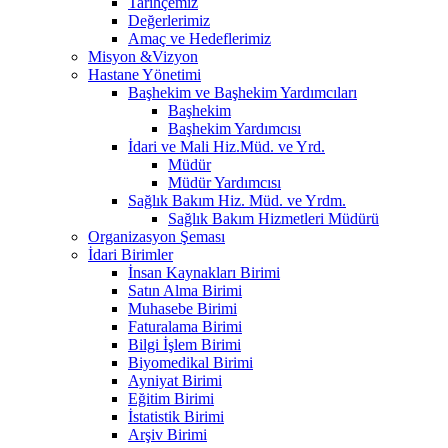
Tarihçemiz
Değerlerimiz
Amaç ve Hedeflerimiz
Misyon &Vizyon
Hastane Yönetimi
Başhekim ve Başhekim Yardımcıları
Başhekim
Başhekim Yardımcısı
İdari ve Mali Hiz.Müd. ve Yrd.
Müdür
Müdür Yardımcısı
Sağlık Bakım Hiz. Müd. ve Yrdm.
Sağlık Bakım Hizmetleri Müdürü
Organizasyon Şeması
İdari Birimler
İnsan Kaynakları Birimi
Satın Alma Birimi
Muhasebe Birimi
Faturalama Birimi
Bilgi İşlem Birimi
Biyomedikal Birimi
Ayniyat Birimi
Eğitim Birimi
İstatistik Birimi
Arşiv Birimi