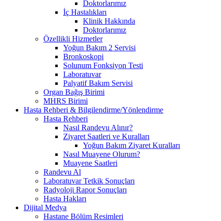
Doktorlarımız
İç Hastalıkları
Klinik Hakkında
Doktorlarımız
Özellikli Hizmetler
Yoğun Bakım 2 Servisi
Bronkoskopi
Solunum Fonksiyon Testi
Laboratuvar
Palyatif Bakım Servisi
Organ Bağış Birimi
MHRS Birimi
Hasta Rehberi & Bilgilendirme/Yönlendirme
Hasta Rehberi
Nasıl Randevu Alınır?
Ziyaret Saatleri ve Kuralları
Yoğun Bakım Ziyaret Kuralları
Nasıl Muayene Olurum?
Muayene Saatleri
Randevu Al
Laboratuvar Tetkik Sonuçları
Radyoloji Rapor Sonuçları
Hasta Hakları
Dijital Medya
Hastane Bölüm Resimleri