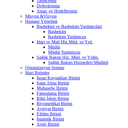
Tarihçemiz
Değerlerimiz
Amaç ve Hedeflerimiz
Misyon &Vizyon
Hastane Yönetimi
Başhekim ve Başhekim Yardımcıları
Başhekim
Başhekim Yardımcısı
İdari ve Mali Hiz.Müd. ve Yrd.
Müdür
Müdür Yardımcısı
Sağlık Bakım Hiz. Müd. ve Yrdm.
Sağlık Bakım Hizmetleri Müdürü
Organizasyon Şeması
İdari Birimler
İnsan Kaynakları Birimi
Satın Alma Birimi
Muhasebe Birimi
Faturalama Birimi
Bilgi İşlem Birimi
Biyomedikal Birimi
Ayniyat Birimi
Eğitim Birimi
İstatistik Birimi
Arşiv Birimi