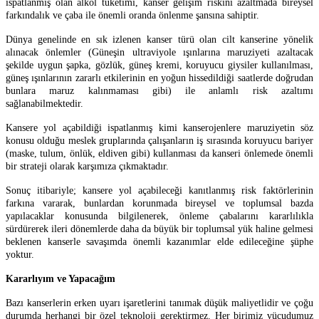
ispatlanmış olan alkol tüketimi, kanser gelişim riskini azaltmada bireysel
farkındalık ve çaba ile önemli oranda önlenme şansına sahiptir.
Dünya genelinde en sık izlenen kanser türü olan cilt kanserine yönelik
alınacak önlemler (Güneşin ultraviyole ışınlarına maruziyeti azaltacak
şekilde uygun şapka, gözlük, güneş kremi, koruyucu giysiler kullanılması,
güneş ışınlarının zararlı etkilerinin en yoğun hissedildiği saatlerde doğrudan
bunlara maruz kalınmaması gibi) ile anlamlı risk azaltımı
sağlanabilmektedir.
Kansere yol açabildiği ispatlanmış kimi kanserojenlere maruziyetin söz
konusu olduğu meslek gruplarında çalışanların iş sırasında koruyucu bariyer
(maske, tulum, önlük, eldiven gibi) kullanması da kanseri önlemede önemli
bir strateji olarak karşımıza çıkmaktadır.
Sonuç itibariyle; kansere yol açabileceği kanıtlanmış risk faktörlerinin
farkına vararak, bunlardan korunmada bireysel ve toplumsal bazda
yapılacaklar konusunda bilgilenerek, önleme çabalarını kararlılıkla
sürdürerek ileri dönemlerde daha da büyük bir toplumsal yük haline gelmesi
beklenen kanserle savaşımda önemli kazanımlar elde edileceğine şüphe
yoktur.
Kararlıyım ve Yapacağım
Bazı kanserlerin erken uyarı işaretlerini tanımak düşük maliyetlidir ve çoğu
durumda herhangi bir özel teknoloji gerektirmez. Her birimiz vücudumuz