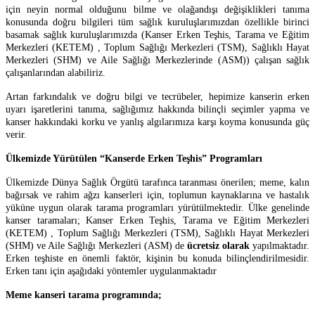
için neyin normal olduğunu bilme ve olağandışı değişiklikleri tanıma
konusunda doğru bilgileri tüm sağlık kuruluşlarımızdan özellikle birinci
basamak sağlık kuruluşlarımızda (Kanser Erken Teşhis, Tarama ve Eğitim
Merkezleri (KETEM) , Toplum Sağlığı Merkezleri (TSM), Sağlıklı Hayat
Merkezleri (SHM) ve Aile Sağlığı Merkezlerinde (ASM)) çalışan sağlık
çalışanlarından alabiliriz.
Artan farkındalık ve doğru bilgi ve tecrübeler, hepimize kanserin erken
uyarı işaretlerini tanıma, sağlığımız hakkında bilinçli seçimler yapma ve
kanser hakkındaki korku ve yanlış algılarımıza karşı koyma konusunda güç
verir.
Ülkemizde Yürütülen “Kanserde Erken Teşhis” Programları
Ülkemizde Dünya Sağlık Örgütü tarafınca taranması önerilen; meme, kalın
bağırsak ve rahim ağzı kanserleri için, toplumun kaynaklarına ve hastalık
yüküne uygun olarak tarama programları yürütülmektedir. Ülke genelinde
kanser taramaları; Kanser Erken Teşhis, Tarama ve Eğitim Merkezleri
(KETEM) , Toplum Sağlığı Merkezleri (TSM), Sağlıklı Hayat Merkezleri
(SHM) ve Aile Sağlığı Merkezleri (ASM) de
ücretsiz olarak
yapılmaktadır.
Erken teşhiste en önemli faktör, kişinin bu konuda bilinçlendirilmesidir.
Erken tanı için aşağıdaki yöntemler uygulanmaktadır
Meme kanseri tarama programında;