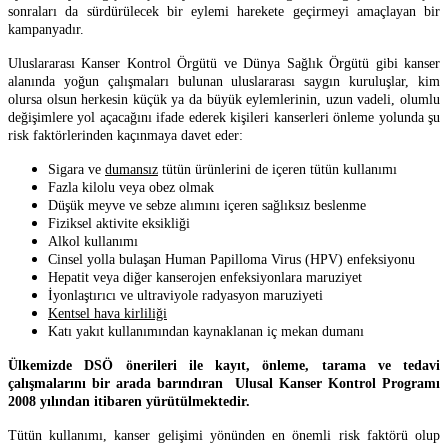
sonraları da sürdürülecek bir eylemi harekete geçirmeyi amaçlayan bir
kampanyadır.
Uluslararası Kanser Kontrol Örgütü ve Dünya Sağlık Örgütü gibi kanser
alanında yoğun çalışmaları bulunan uluslararası saygın kuruluşlar, kim
olursa olsun herkesin küçük ya da büyük eylemlerinin, uzun vadeli, olumlu
değişimlere yol açacağını ifade ederek kişileri kanserleri önleme yolunda şu
risk faktörlerinden kaçınmaya davet eder:
Sigara ve
dumansız
tütün ürünlerini de içeren tütün kullanımı
Fazla kilolu veya obez olmak
Düşük meyve ve sebze alımını içeren sağlıksız beslenme
Fiziksel aktivite eksikliği
Alkol kullanımı
Cinsel yolla bulaşan Human Papilloma Virus (HPV) enfeksiyonu
Hepatit veya diğer kanserojen enfeksiyonlara maruziyet
İyonlaştırıcı ve ultraviyole radyasyon maruziyeti
Kentsel hava kirliliği
Katı yakıt kullanımından kaynaklanan iç mekan dumanı
Ülkemizde DSÖ önerileri ile kayıt, önleme, tarama ve tedavi
çalışmalarını bir arada barındıran Ulusal Kanser Kontrol Programı
2008 yılından itibaren yürütülmektedir.
Tütün kullanımı, kanser gelişimi yönünden en önemli risk faktörü olup