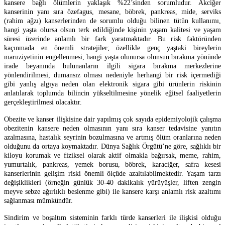
kansere bağlı ölümlerin yaklaşık %22’sinden sorumludur. Akciğer
kanserinin yanı sıra özefagus, mesane, böbrek, pankreas, mide, serviks
(rahim ağzı) kanserlerinden de sorumlu olduğu bilinen tütün kullanımı,
hangi yaşta olursa olsun terk edildiğinde kişinin yaşam kalitesi ve yaşam
süresi üzerinde anlamlı bir fark yaratmaktadır. Bu risk faktöründen
kaçınmada en önemli stratejiler; özellikle genç yaştaki bireylerin
maruziyetinin engellenmesi, hangi yaşta olunursa olunsun bırakma yönünde
irade beyanında bulunanların ilgili sigara bırakma merkezlerine
yönlendirilmesi, dumansız olması nedeniyle herhangi bir risk içermediği
gibi yanlış algıya neden olan elektronik sigara gibi ürünlerin riskinin
anlatılarak toplumda bilincin yükseltilmesine yönelik eğitsel faaliyetlerin
gerçekleştirilmesi olacaktır.
Obezite ve kanser ilişkisine dair yapılmış çok sayıda epidemiyolojik çalışma
obezitenin kansere neden olmasının yanı sıra kanser tedavisine yanıtın
azalmasına, hastalık seyrinin bozulmasına ve artmış ölüm oranlarına neden
olduğunu da ortaya koymaktadır. Dünya Sağlık Örgütü’ne göre, sağlıklı bir
kiloyu korumak ve fiziksel olarak aktif olmakla bağırsak, meme, rahim,
yumurtalık, pankreas, yemek borusu, böbrek, karaciğer, safra kesesi
kanserlerinin gelişim riski önemli ölçüde azaltılabilmektedir. Yaşam tarzı
değişiklikleri (örneğin günlük 30-40 dakikalık yürüyüşler, liften zengin
meyve sebze ağırlıklı beslenme gibi) ile kansere karşı anlamlı risk azaltımı
sağlanması mümkündür.
Sindirim ve boşaltım sisteminin farklı türde kanserleri ile ilişkisi olduğu