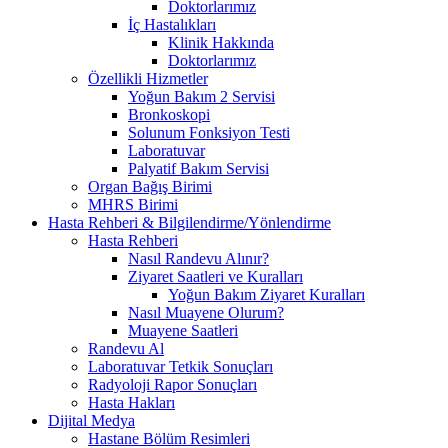
Doktorlarımız
İç Hastalıkları
Klinik Hakkında
Doktorlarımız
Özellikli Hizmetler
Yoğun Bakım 2 Servisi
Bronkoskopi
Solunum Fonksiyon Testi
Laboratuvar
Palyatif Bakım Servisi
Organ Bağış Birimi
MHRS Birimi
Hasta Rehberi & Bilgilendirme/Yönlendirme
Hasta Rehberi
Nasıl Randevu Alınır?
Ziyaret Saatleri ve Kuralları
Yoğun Bakım Ziyaret Kuralları
Nasıl Muayene Olurum?
Muayene Saatleri
Randevu Al
Laboratuvar Tetkik Sonuçları
Radyoloji Rapor Sonuçları
Hasta Hakları
Dijital Medya
Hastane Bölüm Resimleri