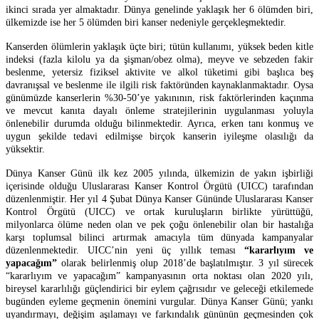
ikinci sırada yer almaktadır. Dünya genelinde yaklaşık her 6 ölümden biri,
ülkemizde ise her 5 ölümden biri kanser nedeniyle gerçekleşmektedir.
Kanserden ölümlerin yaklaşık üçte biri; tütün kullanımı, yüksek beden kitle
indeksi (fazla kilolu ya da şişman/obez olma), meyve ve sebzeden fakir
beslenme, yetersiz fiziksel aktivite ve alkol tüketimi gibi başlıca beş
davranışsal ve beslenme ile ilgili risk faktöründen kaynaklanmaktadır. Oysa
günümüzde kanserlerin %30-50’ye yakınının, risk faktörlerinden kaçınma
ve mevcut kanıta dayalı önleme stratejilerinin uygulanması yoluyla
önlenebilir durumda olduğu bilinmektedir. Ayrıca, erken tanı konmuş ve
uygun şekilde tedavi edilmişse birçok kanserin iyileşme olasılığı da
yüksektir.
Dünya Kanser Günü ilk kez 2005 yılında, ülkemizin de yakın işbirliği
içerisinde olduğu Uluslararası Kanser Kontrol Örgütü (UICC) tarafından
düzenlenmiştir. Her yıl 4 Şubat Dünya Kanser Gününde Uluslararası Kanser
Kontrol Örgütü (UICC) ve ortak kuruluşların birlikte yürüttüğü,
milyonlarca ölüme neden olan ve pek çoğu önlenebilir olan bir hastalığa
karşı toplumsal bilinci artırmak amacıyla tüm dünyada kampanyalar
düzenlenmektedir. UICC’nin yeni üç yıllık teması
“kararlıyım ve
yapacağım”
olarak belirlenmiş olup 2018’de başlatılmıştır. 3 yıl sürecek
“kararlıyım ve yapacağım” kampanyasının orta noktası olan 2020 yılı,
bireysel kararlılığı güçlendirici bir eylem çağrısıdır ve geleceği etkilemede
bugünden eyleme geçmenin önemini vurgular. Dünya Kanser Günü; yankı
uyandırmayı, değişim aşılamayı ve farkındalık gününün geçmesinden çok