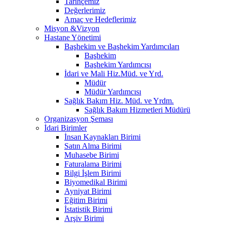
Tarihçemiz
Değerlerimiz
Amaç ve Hedeflerimiz
Misyon &Vizyon
Hastane Yönetimi
Başhekim ve Başhekim Yardımcıları
Başhekim
Başhekim Yardımcısı
İdari ve Mali Hiz.Müd. ve Yrd.
Müdür
Müdür Yardımcısı
Sağlık Bakım Hiz. Müd. ve Yrdm.
Sağlık Bakım Hizmetleri Müdürü
Organizasyon Şeması
İdari Birimler
İnsan Kaynakları Birimi
Satın Alma Birimi
Muhasebe Birimi
Faturalama Birimi
Bilgi İşlem Birimi
Biyomedikal Birimi
Ayniyat Birimi
Eğitim Birimi
İstatistik Birimi
Arşiv Birimi