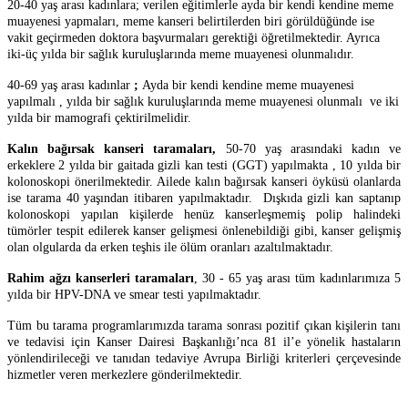
20-40 yaş arası kadınlara; verilen eğitimlerle ayda bir kendi kendine meme
muayenesi yapmaları, meme kanseri belirtilerden biri görüldüğünde ise
vakit geçirmeden doktora başvurmaları gerektiği öğretilmektedir. Ayrıca
iki-üç yılda bir sağlık kuruluşlarında meme muayenesi olunmalıdır.
40-69 yaş arası kadınlar
;
Ayda bir kendi kendine meme muayenesi
yapılmalı , yılda bir sağlık kuruluşlarında meme muayenesi olunmalı ve iki
yılda bir mamografi
çektirilmelidir.
Kalın bağırsak kanseri taramaları,
50-70 yaş arasındaki kadın ve
erkeklere 2 yılda bir gaitada gizli kan testi (GGT) yapılmakta , 10 yılda bir
kolonoskopi önerilmektedir. Ailede kalın bağırsak kanseri öyküsü olanlarda
ise tarama 40 yaşından itibaren yapılmaktadır. Dışkıda gizli kan saptanıp
kolonoskopi yapılan kişilerde henüz kanserleşmemiş polip halindeki
tümörler tespit edilerek kanser gelişmesi önlenebildiği gibi, kanser gelişmiş
olan olgularda da erken teşhis ile ölüm oranları azaltılmaktadır.
Rahim ağzı kanserleri taramaları
, 30 - 65 yaş arası tüm kadınlarımıza 5
yılda bir HPV-DNA ve smear testi yapılmaktadır.
Tüm bu tarama programlarımızda tarama sonrası
pozitif çıkan kişilerin tanı
ve tedavisi için Kanser Dairesi Başkanlığı’nca 81 il’e yönelik hastaların
yönlendirileceği ve tanıdan tedaviye Avrupa Birliği kriterleri çerçevesinde
hizmetler veren merkezlere gönderilmektedir.